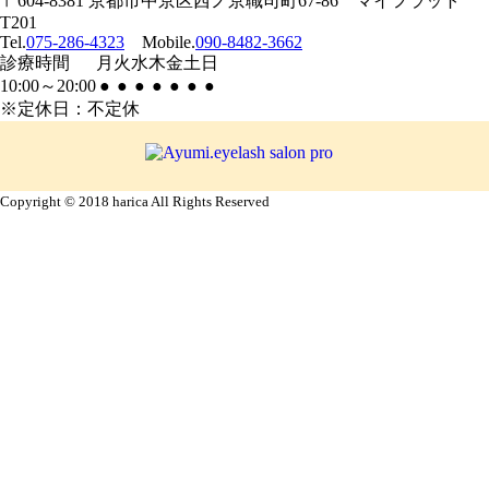
〒604-8381 京都市中京区西ノ京職司町67-86 マイフラット
T201
Tel.
075-286-4323
Mobile.
090-8482-3662
診療
時間
月
火
水
木
金
土
日
10:00
～
20:00
●
●
●
●
●
●
●
※定休日：不定休
Copyright © 2018 harica All Rights Reserved