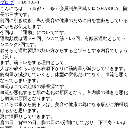
ブログ
｜2025.12.30
こんにちは、（京都・二条）会員制美容鍼サロンHARICA、院
長の三牧です。
前回に引き続き、私が美容や健康のために何を意識をしている
のかをお伝えします。
今回は、「運動」についてです。
運動頻度は週5〜6回、ジムで筋トレ3回、有酸素運動としてラ
ンニング3回です。
おそらく運動習慣の無い方からするとゾッとする内容でしょう
（笑）。
まず、筋トレをする理由として、
人は30歳ぐらいから右肩下がりに筋肉量が減少していきます。
筋肉量が減少していくと、体型の変化だけでなく、血流も悪く
なってしまいます。
血流は全ての組織の栄養源です。
血流が悪化すると肌の老化の原因となり、各内臓の働きも悪化
し病気の原因となります。
これらの事から筋トレは、美容や健康の為になる事がご納得頂
けるかと思います。
更に深掘りしていきます。
肩の日、背中の日、胸の日の3分割にしており、下半身トレは