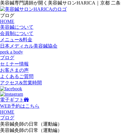
美容鍼専門講師が開く美容鍼サロンHARICA｜京都 二条
ブログ
HOME
美容鍼について
会員制について
メニュー&料金
日本メディカル美容鍼協会
peek a body
ブログ
セミナー情報
お客さまの声
よくあるご質問
アクセス&営業時間
電子ギフト
WEB予約はこちら
HOME
ブログ
美容鍼灸師の日常（運動編）
美容鍼灸師の日常（運動編）