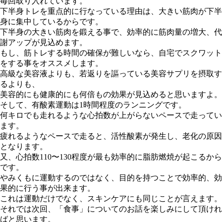
毎回取り入れています。
下半身トレを重点的に行なっている理由は、大きい筋肉が下半
身に集中しているからです。
下半身の大きい筋肉を鍛える事で、効率的に筋肉量の増大、代
謝アップが見込めます。
もし、筋トレする時間の確保が難しいなら、自宅でスクワット
をする事をオススメします。
高級な美容液よりも、若返りを謳っている美容サプリを摂取す
るよりも、
美容的にも健康的にも何倍もの効果が見込めると思いますよ。
そして、有酸素運動は1時間程度のランニングです。
何キロでも走れるような心拍数が上がらないペースで走ってい
ます。
疲れるようなペースで走ると、活性酸素が発生し、老化の原因
となります。
又、心拍数110〜130程度が最も効率的に脂肪燃焼が起こるから
です。
やみくもに運動するのではなく、目的を持つことで効率的、効
果的に行う事が出来ます。
これは運動だけでなく、スキンケアにも同じことが言えます。
それでは次回、「食事」についてのお話を楽しみにして頂けれ
ばと思います。