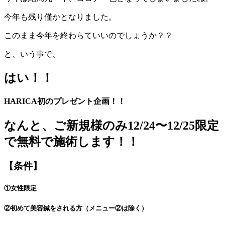
今年も残り僅かとなりました。
このまま今年を終わらていいのでしょうか？？
と、いう事で、
はい！！
HARICA初
のプレゼント企画！！
なんと、
ご新規様のみ
12/24〜12/25限定
で
無料
で施術します！！
【
条件
】
①
女性限定
②初めて美容鍼をされる方（メニュー②は除く）