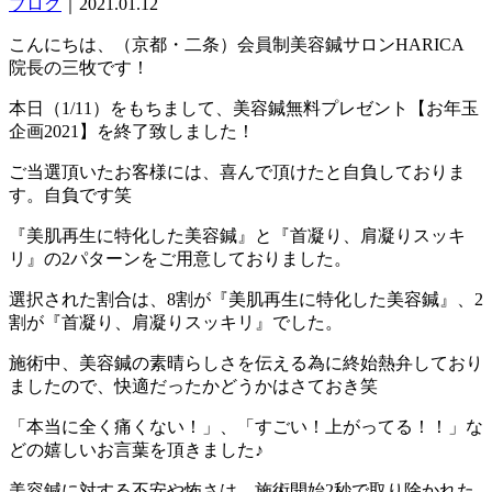
ブログ
｜2021.01.12
こんにちは、（京都・二条）会員制美容鍼サロンHARICA
院長の三牧です！
本日（1/11）をもちまして、美容鍼無料プレゼント【お年玉
企画2021】を終了致しました！
ご当選頂いたお客様には、喜んで頂けたと自負しておりま
す。自負です笑
『美肌再生に特化した美容鍼』と『首凝り、肩凝りスッキ
リ』の2パターンをご用意しておりました。
選択された割合は、8割が『美肌再生に特化した美容鍼』、2
割が『首凝り、肩凝りスッキリ』でした。
施術中、美容鍼の素晴らしさを伝える為に終始熱弁しており
ましたので、快適だったかどうかはさておき笑
「本当に全く痛くない！」、「すごい！上がってる！！」な
どの嬉しいお言葉を頂きました♪
美容鍼に対する不安や怖さは、施術開始2秒で取り除かれた