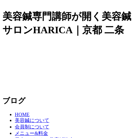
美容鍼専門講師が開く美容鍼
サロンHARICA｜京都 二条
ブログ
HOME
美容鍼について
会員制について
メニュー&料金