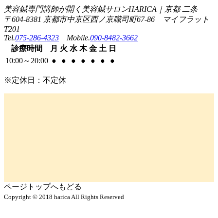
美容鍼専門講師が開く美容鍼サロンHARICA｜京都 二条
〒604-8381 京都市中京区西ノ京職司町67-86 マイフラット
T201
Tel.
075-286-4323
Mobile.
090-8482-3662
診療
時間
月
火
水
木
金
土
日
10:00
～
20:00
●
●
●
●
●
●
●
※定休日：不定休
ページトップへもどる
Copyright © 2018 harica All Rights Reserved