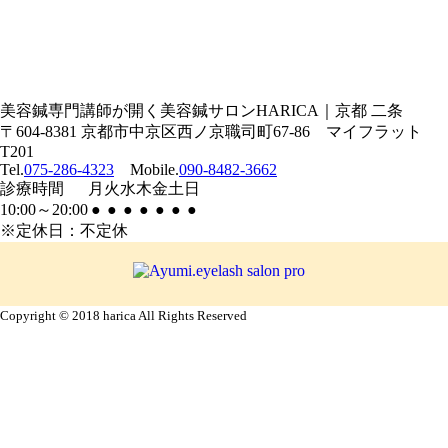
美容鍼専門講師が開く美容鍼サロンHARICA｜京都 二条
〒604-8381 京都市中京区西ノ京職司町67-86 マイフラット
T201
Tel.
075-286-4323
Mobile.
090-8482-3662
診療
時間
月
火
水
木
金
土
日
10:00
～
20:00
●
●
●
●
●
●
●
※定休日：不定休
Copyright © 2018 harica All Rights Reserved