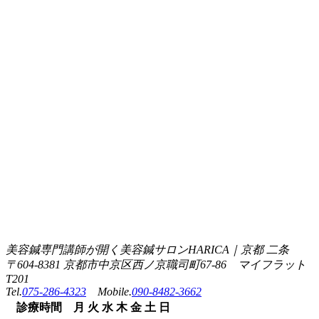
美容鍼専門講師が開く美容鍼サロンHARICA｜京都 二条
〒604-8381 京都市中京区西ノ京職司町67-86 マイフラット
T201
Tel.
075-286-4323
Mobile.
090-8482-3662
診療
時間
月
火
水
木
金
土
日