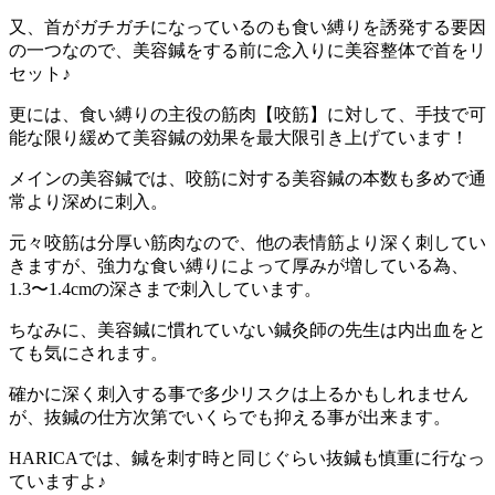
又、首がガチガチになっているのも食い縛りを誘発する要因
の一つなので、美容鍼をする前に念入りに美容整体で首をリ
セット♪
更には、食い縛りの主役の筋肉【咬筋】に対して、手技で可
能な限り緩めて美容鍼の効果を最大限引き上げています！
メインの美容鍼では、咬筋に対する美容鍼の本数も多めで通
常より深めに刺入。
元々咬筋は分厚い筋肉なので、他の表情筋より深く刺してい
きますが、強力な食い縛りによって厚みが増している為、
1.3〜1.4cmの深さまで刺入しています。
ちなみに、美容鍼に慣れていない鍼灸師の先生は内出血をと
ても気にされます。
確かに深く刺入する事で多少リスクは上るかもしれません
が、抜鍼の仕方次第でいくらでも抑える事が出来ます。
HARICAでは、鍼を刺す時と同じぐらい抜鍼も慎重に行なっ
ていますよ♪