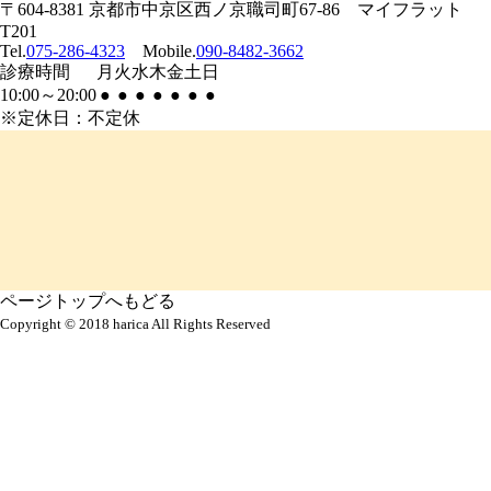
〒604-8381 京都市中京区西ノ京職司町67-86 マイフラット
T201
Tel.
075-286-4323
Mobile.
090-8482-3662
診療
時間
月
火
水
木
金
土
日
10:00
～
20:00
●
●
●
●
●
●
●
※定休日：不定休
ページトップへもどる
Copyright © 2018 harica All Rights Reserved