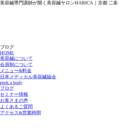
美容鍼専門講師が開く美容鍼サロンHARICA｜京都 二条
ブログ
HOME
美容鍼について
会員制について
メニュー&料金
日本メディカル美容鍼協会
peek a body
ブログ
セミナー情報
お客さまの声
よくあるご質問
アクセス&営業時間