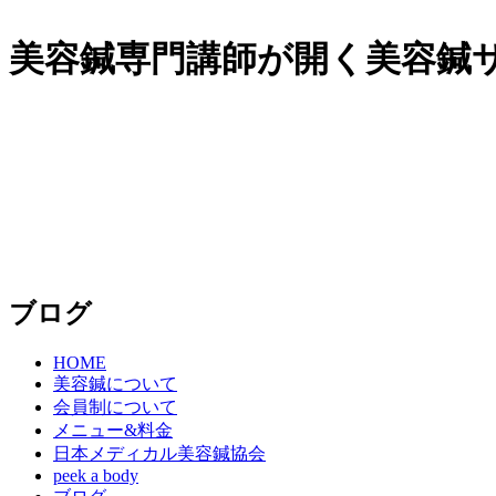
美容鍼専門講師が開く美容鍼サロ
ブログ
HOME
美容鍼について
会員制について
メニュー&料金
日本メディカル美容鍼協会
peek a body