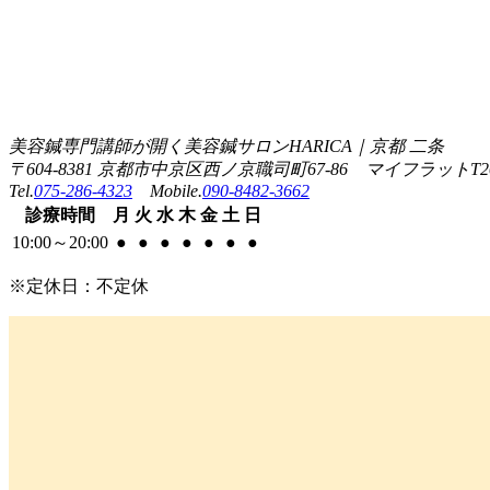
美容鍼専門講師が開く美容鍼サロンHARICA｜京都 二条
〒604-8381 京都市中京区西ノ京職司町67-86 マイフラットT2
Tel.
075-286-4323
Mobile.
090-8482-3662
診療
時間
月
火
水
木
金
土
日
10:00
～
20:00
●
●
●
●
●
●
●
※定休日：不定休