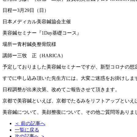
日程ー3月29日（日）
日本メディカル美容鍼協会主催
美容鍼セミナー『1Day基礎コース』
場所ー青村鍼灸整骨院様
講師ー三牧 正（HARICA）
予定しておりました美容鍼セミナーですが、新型コロナの想
すでに申し込み頂いた先生方には、大変ご迷惑をお掛けしま
日程調整が出来次第、改めてご報告させて頂きます。
京都で美容鍼といえば、京都でたるみをリフトアップといえば
美容鍼について、美顔整復について、その他ご質問等ありましたら
＜
前の記事へ
一覧に戻る
次の記事へ
＞