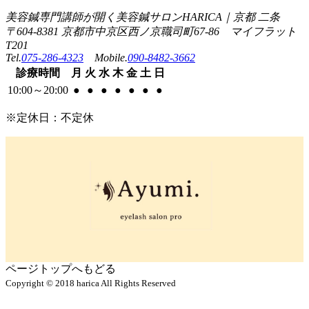
美容鍼専門講師が開く美容鍼サロンHARICA｜京都 二条
〒604-8381 京都市中京区西ノ京職司町67-86 マイフラット
T201
Tel.
075-286-4323
Mobile.
090-8482-3662
診療
時間
月
火
水
木
金
土
日
10:00
～
20:00
●
●
●
●
●
●
●
※定休日：不定休
ページトップへもどる
Copyright © 2018 harica All Rights Reserved