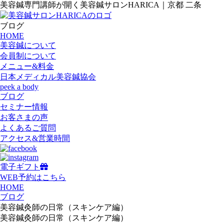
美容鍼専門講師が開く美容鍼サロンHARICA｜京都 二条
ブログ
HOME
美容鍼について
会員制について
メニュー&料金
日本メディカル美容鍼協会
peek a body
ブログ
セミナー情報
お客さまの声
よくあるご質問
アクセス&営業時間
電子ギフト
WEB予約はこちら
HOME
ブログ
美容鍼灸師の日常（スキンケア編）
美容鍼灸師の日常（スキンケア編）