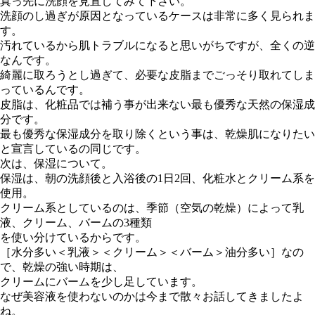
真っ先に洗顔を見直してみて下さい。
洗顔のし過ぎが原因となっているケースは非常に多く見られま
す。
汚れているから肌トラブルになると思いがちですが、全くの逆
なんです。
綺麗に取ろうとし過ぎて、必要な皮脂までごっそり取れてしま
っているんです。
皮脂は、化粧品では補う事が出来ない最も優秀な天然の保湿成
分です。
最も優秀な保湿成分を取り除くという事は、乾燥肌になりたい
と宣言しているの同じです。
次は、保湿について。
保湿は、朝の洗顔後と入浴後の1日2回、化粧水とクリーム系を
使用。
クリーム系としているのは、季節（空気の乾燥）によって乳
液、クリーム、バームの3種類
を使い分けているからです。
［水分多い＜乳液＞＜クリーム＞＜バーム＞油分多い］なの
で、乾燥の強い時期は、
クリームにバームを少し足しています。
なぜ美容液を使わないのかは今まで散々お話してきましたよ
ね。