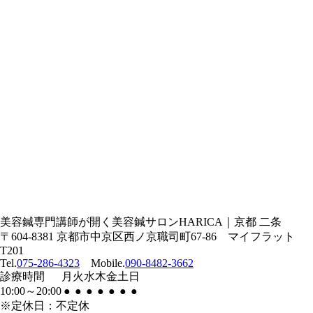
美容鍼専門講師が開く美容鍼サロンHARICA｜京都 二条
〒604-8381 京都市中京区西ノ京職司町67-86 マイフラット
T201
Tel.
075-286-4323
Mobile.
090-8482-3662
診療
時間
月
火
水
木
金
土
日
10:00
～
20:00
●
●
●
●
●
●
●
※定休日：不定休