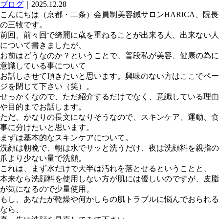
ブログ
｜2025.12.28
こんにちは（京都・二条）会員制美容鍼サロンHARICA、院長
の三牧です。
前回、前々回で綺麗に歳を重ねることが出来る人、出来ない人
について書きましたが、
お前はどうなのか？ということで、普段私が美容、健康の為に
意識している事について
お話しさせて頂きたいと思います。興味のない方はここでペー
ジを閉じて下さい（笑）。
せっかくなので、ただ紹介するだけでなく、意識している理由
や目的までお話します。
ただ、かなりの長文になりそうなので、スキンケア、運動、食
事に分けたいと思います。
まずは基本的なスキンケアについて。
洗顔は朝晩で、朝は水でサッと洗うだけ、夜は洗顔料を親指の
爪より少ない量で洗顔。
これは、まず水だけで大半は汚れを落とせるということと、
本来なら洗顔料を使用しない方が肌には優しいのですが、皮脂
が気になるので少量使用。
もし、あなたが乾燥や何かしらの肌トラブルに悩んでおられる
なら、