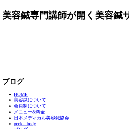
美容鍼専門講師が開く美容鍼サロ
ブログ
HOME
美容鍼について
会員制について
メニュー&料金
日本メディカル美容鍼協会
peek a body