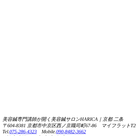
美容鍼専門講師が開く美容鍼サロンHARICA｜京都 二条
〒604-8381 京都市中京区西ノ京職司町67-86 マイフラットT2
Tel.
075-286-4323
Mobile.
090-8482-3662