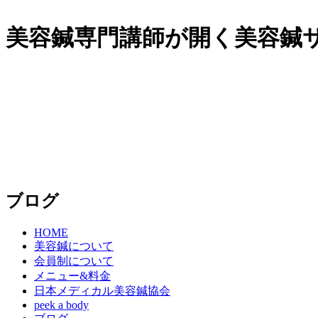
美容鍼専門講師が開く美容鍼サロ
ブログ
HOME
美容鍼について
会員制について
メニュー&料金
日本メディカル美容鍼協会
peek a body