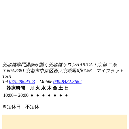
美容鍼専門講師が開く美容鍼サロンHARICA｜京都 二条
〒604-8381 京都市中京区西ノ京職司町67-86 マイフラット
T201
Tel.
075-286-4323
Mobile.
090-8482-3662
診療
時間
月
火
水
木
金
土
日
10:00
～
20:00
●
●
●
●
●
●
●
※定休日：不定休