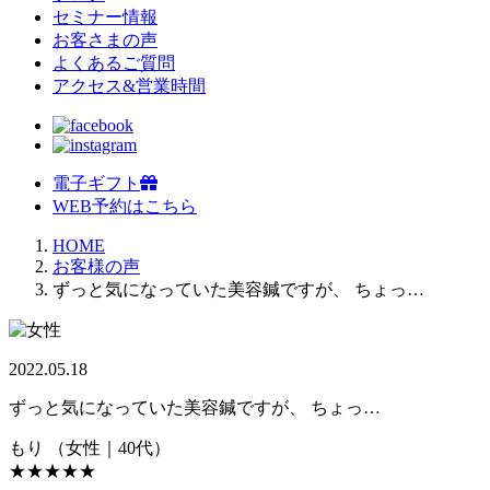
セミナー情報
お客さまの声
よくあるご質問
アクセス&営業時間
電子ギフト
WEB予約はこちら
HOME
お客様の声
ずっと気になっていた美容鍼ですが、 ちょっ…
2022.05.18
ずっと気になっていた美容鍼ですが、 ちょっ…
もり
（女性｜40代）
★★★★★