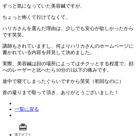
ずっと気になっていた美容鍼ですが、
ちょっと怖くて行けてなくて。
ハリカさんを選んだ理由は、少しでも安心が欲しかったから
です笑笑。
講師もされていますし、何よりハリカさんのホームページに
書かれている内容を拝見して決めました。
実際、美容鍼は顔の場所によってはチクッとする程度で、顔
へのレーザーと比べたら10分の1以下の痛みです。
途中で寝てしまったぐらいですから笑笑（初回なのに）
首の凝りまで取って頂き、ありがとうございました！
一覧に戻る