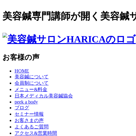
美容鍼専門講師が開く美容鍼サロ
お客様の声
HOME
美容鍼について
会員制について
メニュー&料金
日本メディカル美容鍼協会
peek a body
ブログ
セミナー情報
お客さまの声
よくあるご質問
アクセス&営業時間