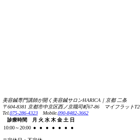
美容鍼専門講師が開く美容鍼サロンHARICA｜京都 二条
〒604-8381 京都市中京区西ノ京職司町67-86 マイフラットT2
Tel.
075-286-4323
Mobile.
090-8482-3662
診療
時間
月
火
水
木
金
土
日
10:00
～
20:00
●
●
●
●
●
●
●