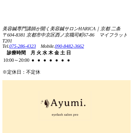
美容鍼専門講師が開く美容鍼サロンHARICA｜京都 二条
〒604-8381 京都市中京区西ノ京職司町67-86 マイフラット
T201
Tel.
075-286-4323
Mobile.
090-8482-3662
診療
時間
月
火
水
木
金
土
日
10:00
～
20:00
●
●
●
●
●
●
●
※定休日：不定休