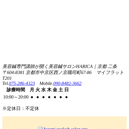
美容鍼専門講師が開く美容鍼サロンHARICA｜京都 二条
〒604-8381 京都市中京区西ノ京職司町67-86 マイフラット
T201
Tel.
075-286-4323
Mobile.
090-8482-3662
診療
時間
月
火
水
木
金
土
日
10:00
～
20:00
●
●
●
●
●
●
●
※定休日：不定休