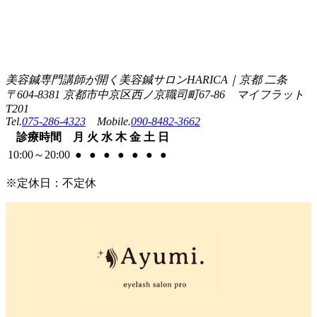
美容鍼専門講師が開く美容鍼サロンHARICA｜京都 二条
〒604-8381 京都市中京区西ノ京職司町67-86 マイフラット
T201
Tel.
075-286-4323
Mobile.
090-8482-3662
診療
時間
月
火
水
木
金
土
日
10:00
～
20:00
●
●
●
●
●
●
●
※定休日：不定休