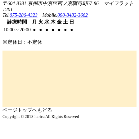
〒604-8381 京都市中京区西ノ京職司町67-86 マイフラット
T201
Tel.
075-286-4323
Mobile.
090-8482-3662
診療
時間
月
火
水
木
金
土
日
10:00
～
20:00
●
●
●
●
●
●
●
※定休日：不定休
ページトップへもどる
Copyright © 2018 harica All Rights Reserved