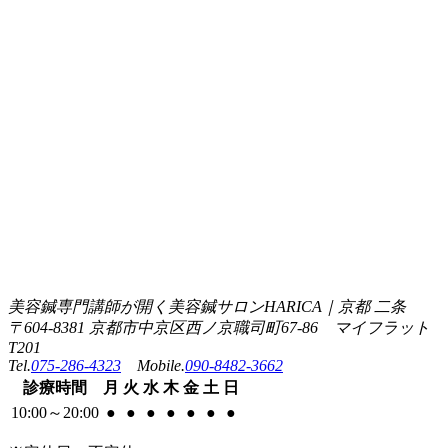
美容鍼専門講師が開く美容鍼サロンHARICA｜京都 二条
〒604-8381 京都市中京区西ノ京職司町67-86 マイフラット
T201
Tel.
075-286-4323
Mobile.
090-8482-3662
診療
時間
月
火
水
木
金
土
日
10:00
～
20:00
●
●
●
●
●
●
●