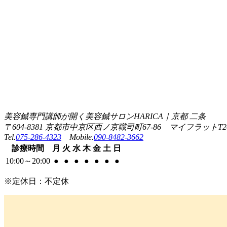
美容鍼専門講師が開く美容鍼サロンHARICA｜京都 二条
〒604-8381 京都市中京区西ノ京職司町67-86 マイフラットT2
Tel.
075-286-4323
Mobile.
090-8482-3662
診療
時間
月
火
水
木
金
土
日
10:00
～
20:00
●
●
●
●
●
●
●
※定休日：不定休