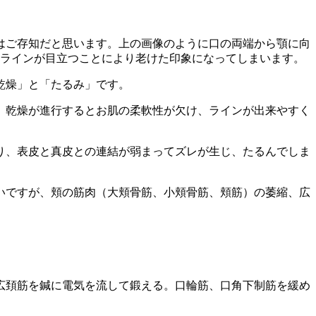
はご存知だと思います。上の画像のように口の両端から顎に向
トラインが目立つことにより老けた印象になってしまいます。
乾燥」と「たるみ」です。
。乾燥が進行するとお肌の柔軟性が欠け、ラインが出来やすく
り、表皮と真皮との連結が弱まってズレが生じ、たるんでしま
いですが、頬の筋肉（大頬骨筋、小頬骨筋、頬筋）の萎縮、広
広頚筋を鍼に電気を流して鍛える。口輪筋、口角下制筋を緩め