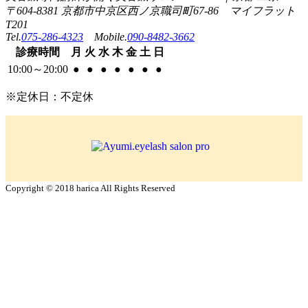
〒604-8381 京都市中京区西ノ京職司町67-86 マイフラット
T201
Tel.
075-286-4323
Mobile.
090-8482-3662
診療
時間
月
火
水
木
金
土
日
10:00
～
20:00
●
●
●
●
●
●
●
※定休日：不定休
Copyright © 2018 harica All Rights Reserved