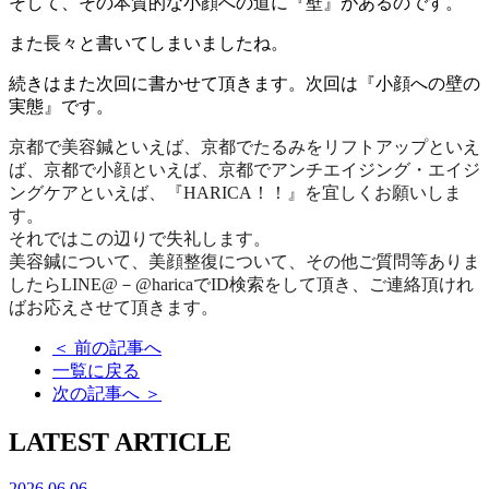
そして、その本質的な小顔への道に『壁』があるのです。
また長々と書いてしまいましたね。
続きはまた次回に書かせて頂きます。次回は『小顔への壁の
実態』です。
京都で美容鍼といえば、京都でたるみをリフトアップといえ
ば、京都で小顔といえば、京都でアンチエイジング・エイジ
ングケアといえば、『HARICA！！』を宜しくお願いしま
す。
それではこの辺りで失礼します。
美容鍼について、美顔整復について、その他ご質問等ありま
したらLINE@－@haricaでID検索をして頂き、ご連絡頂けれ
ばお応えさせて頂きます。
＜
前の記事へ
一覧に戻る
次の記事へ
＞
LATEST ARTICLE
2026.06.06