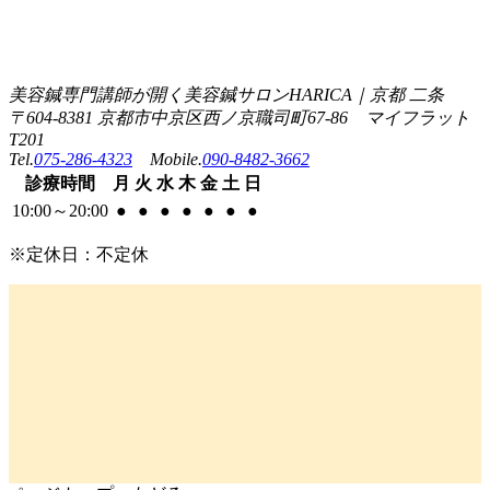
美容鍼専門講師が開く美容鍼サロンHARICA｜京都 二条
〒604-8381 京都市中京区西ノ京職司町67-86 マイフラット
T201
Tel.
075-286-4323
Mobile.
090-8482-3662
診療
時間
月
火
水
木
金
土
日
10:00
～
20:00
●
●
●
●
●
●
●
※定休日：不定休