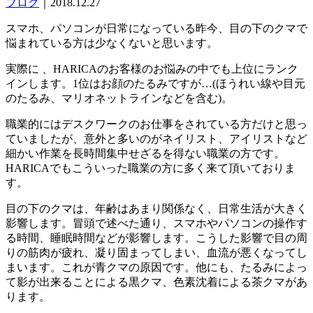
ブログ
｜2018.12.27
スマホ、パソコンが日常になっている昨今、目の下のクマで
悩まれている方は少なくないと思います。
実際に 、HARICAのお客様のお悩みの中でも上位にランク
インします。1位はお顔のたるみですが…(ほうれい線や目元
のたるみ、マリオネットラインなどを含む)。
職業的にはデスクワークのお仕事をされている方だけと思っ
ていましたが、意外と多いのがネイリスト、アイリストなど
細かい作業を長時間集中せざるを得ない職業の方です。
HARICAでもこういった職業の方に多く来て頂いておりま
す。
目の下のクマは、年齢はあまり関係なく、日常生活が大きく
影響します。冒頭で述べた通り、スマホやパソコンの操作す
る時間、睡眠時間などが影響します。こうした影響で目の周
りの筋肉が疲れ、凝り固まってしまい、血流が悪くなってし
まいます。これが青クマの原因です。他にも、たるみによっ
て影が出来ることによる黒クマ、色素沈着による茶クマがあ
ります。