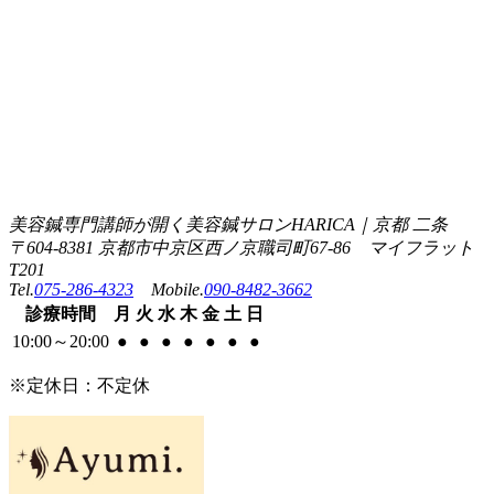
美容鍼専門講師が開く美容鍼サロンHARICA｜京都 二条
〒604-8381 京都市中京区西ノ京職司町67-86 マイフラット
T201
Tel.
075-286-4323
Mobile.
090-8482-3662
診療
時間
月
火
水
木
金
土
日
10:00
～
20:00
●
●
●
●
●
●
●
※定休日：不定休