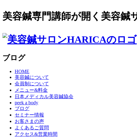
美容鍼専門講師が開く美容鍼サロ
ブログ
HOME
美容鍼について
会員制について
メニュー&料金
日本メディカル美容鍼協会
peek a body
ブログ
セミナー情報
お客さまの声
よくあるご質問
アクセス&営業時間